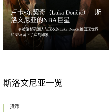
卢卡•东契奇
- 斯
（Luka Dončić）
洛文尼亚的NBA巨星
身披洛杉矶湖人队球衣的Luka Dončić给篮球世界
和NBA留下了深刻印象
斯洛文尼亚一览
货币