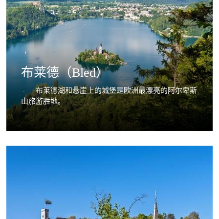
布莱德（Bled）
布莱德湖和悬崖上的城堡是欧洲最漂亮的阿尔卑斯
山旅游胜地。