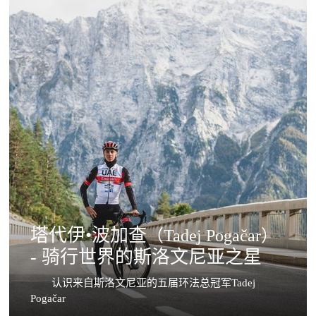
塔代伊•波加查
（Tadej Pogačar）
- 骑行世界的斯洛文尼亚之星
认识来自斯洛文尼亚的五届环法总冠军Tadej
Pogačar