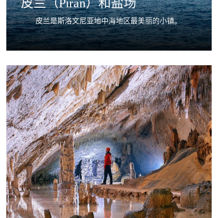
皮兰（Piran）和盐场
皮兰是斯洛文尼亚地中海地区最美丽的小镇。