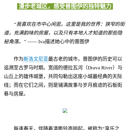
漫步老城区，感受普图伊的独特魅力
“我喜欢在市中心闲逛，这里是我的世界：狭窄的街
道，充满韵味的房屋，以及只有本地人才知道的那些隐
秘角落。”
—— Iva描述她心中的普图伊
作为
斯洛文尼亚
最古老的城市，普图伊的历史可以
追溯至古罗马时期。宽阔的德拉瓦河（Drava River）与
山丘上的雄伟城堡，共同勾勒出这座小城最经典的天际
线；而在它们之间，则是铺满故事与岁月痕迹的石板街
巷与房屋。
每逢春天，伴随着清脆铃声响起，被称为“享乐之