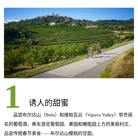
诱人的甜蜜
品尝布尔达山（Brda）和维帕瓦谷（Vipava Valley）举世闻
名的葡萄酒，乘车游览葡萄园、果园和橄榄园上方的美丽村庄，
品尝传统春节美食——布尔达山樱桃的甘甜。