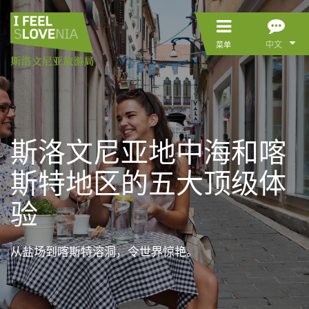
中文
菜单
斯洛文尼亚地中海和喀
斯特地区的五大顶级体
验
从盐场到喀斯特溶洞，令世界惊艳。