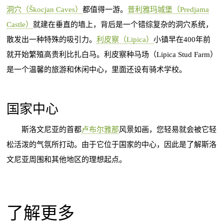
洞穴（Škocjan Caves）
都值得一游。
普利雅玛城堡（Predjama
Castle）
就建在垂直的墙上，背后是一个错综复杂的洞穴系统，
散发出一种特殊的吸引力。
利皮察（Lipica）
小镇早在400年前
就开始繁殖高贵利比扎白马。利皮察种马场（Lipica Stud Farm）
是一个温馨的旅游和休闲中心，里面还设有骑术学校。
国家中心
斯洛文尼亚的首都
卢布尔雅那
风景如画，您轻易就会被它轻
松活泼的气氛所打动。由于它位于国家的中心，因此是了解斯洛
文尼亚周围和其他地区的理想起点。
了解更多