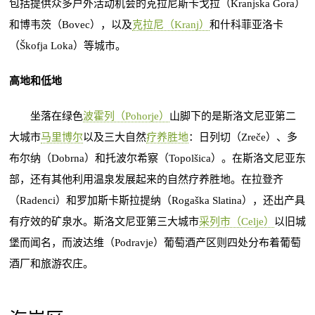
包括提供众多户外活动机会的克拉尼斯卡戈拉（Kranjska Gora）
和博韦茨（Bovec），以及
克拉尼（Kranj）
和什科菲亚洛卡
（Škofja Loka）等城市。
高地和低地
坐落在绿色
波霍列（Pohorje）
山脚下的是斯洛文尼亚第二
大城市
马里博尔
以及三大自然
疗养胜地
：日列切（Zreče）、多
布尔纳（Dobrna）和托波尔希察（Topolšica）。在斯洛文尼亚东
部，还有其他利用温泉发展起来的自然疗养胜地。在拉登齐
（Radenci）和罗加斯卡斯拉提纳（Rogaška Slatina），还出产具
有疗效的矿泉水。斯洛文尼亚第三大城市
采列市（Celje）
以旧城
堡而闻名，而波达维（Podravje）葡萄酒产区则四处分布着葡萄
酒厂和旅游农庄。