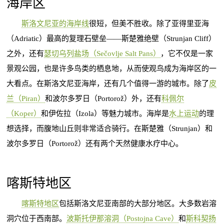
海岸区
斯洛文尼亚的海岸线
很短，但美不胜收。除了亚得里亚海
（Adriatic）最高的复理石壁垒——斯楚雅绝壁（Strunjan Cliff）
之外，还有
瑟切乌列盐场（Sečovlje Salt Pans）
，它不仅是一家
景观公园，也是许多鸟类的栖息地，从而使观鸟成为海岸区的一
大看点。在斯洛文尼亚海岸，还有几个值得一游的城市。除了
皮
兰（Piran）
和波尔多罗日（Portorož）外，还有
科佩尔
（Koper）
和伊佐拉（Izola）等魅力城市。海岸是
水上运动
的理
想选择，而腹地山丘则非常适合骑行。在斯楚雅（Strunjan）和
波尔多罗日（Portorož）还有两个天然健康水疗中心。
喀斯特地区
喀斯特地区
包括斯洛文尼亚南部的大部分地区。大多数岩溶
洞穴位于西南部。
波斯托伊那溶洞（Postojna Cave）
和
斯科契扬