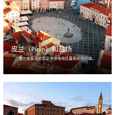
皮兰（Piran）和盐场
皮兰是斯洛文尼亚地中海地区最美丽的小镇。