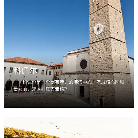
科佩尔
科佩尔是一个富有魅力的海滨中心，老城核心区风
景秀丽，郊区村庄古雅精巧。