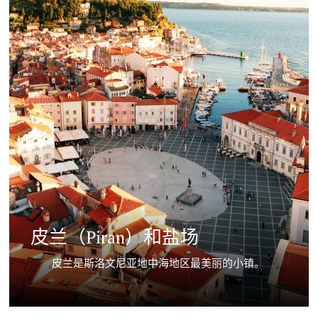
皮兰（Piran）和盐场
皮兰是斯洛文尼亚地中海地区最美丽的小镇。