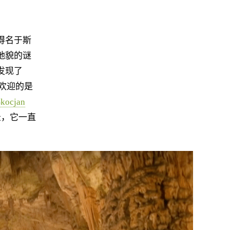
得名于斯
地貌的谜
发现了
客欢迎的是
cjan
录，它一直