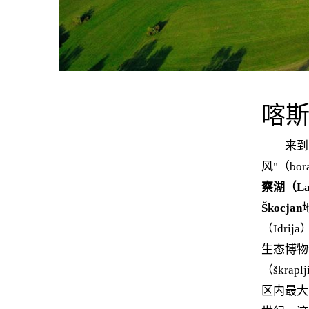
喀
来到喀
风"（b
察湖（Lak
Škocjan
（Idrij
生态博物
（škr
区内最大