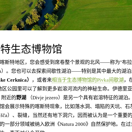
斯特生态博物馆
斯特地区，您会感受到席卷整个景观的北风——称为"布拉
ora）。您也可以去探索间歇性湖泊——特别是其中最大的湖泊
e Cerknica）
，或者来
相当于生态博物馆的Pivka间歇湖
，
地区公园里可以了解到更多岩溶河流内的神秘生命。伊德里
a）附近的
野湖
（Divje jezero）是另一个具有岩溶特征的湖
馆会展示特殊的喀斯特现象，比如落水洞、塌陷的天坑、石
apljišča）、裂缝，当然还有地下洞穴，因而被认为是一个重要
的一部分领域被纳入欧洲《Natura 2000》自然保护地。在