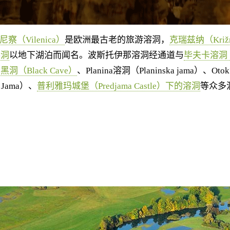
察（Vilenica）
是欧洲最古老的旅游溶洞，
克瑞兹纳（Križ
溶洞
以地下湖泊而闻名。波斯托伊那溶洞经通道与
毕夫卡溶洞（P
黑洞（Black Cave）
、Planina溶洞（Planinska jama）、Ot
a Jama）、
普利雅玛城堡（Predjama Castle）下的溶洞
等众多