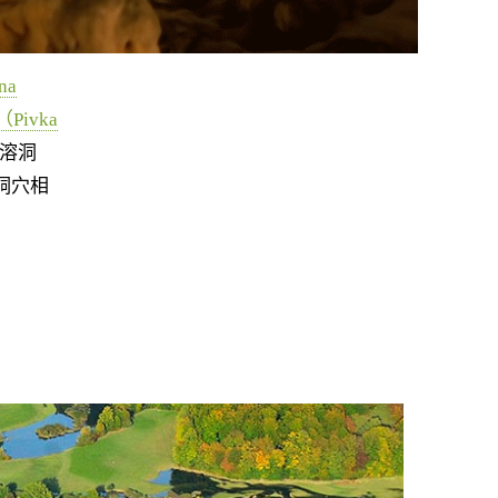
na
ivka
ok溶洞
洞穴相