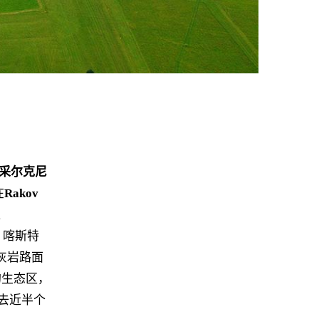
采尔克尼
在
Rakov
亚
泊。喀斯特
灰岩路面
的生态区，
过去近半个