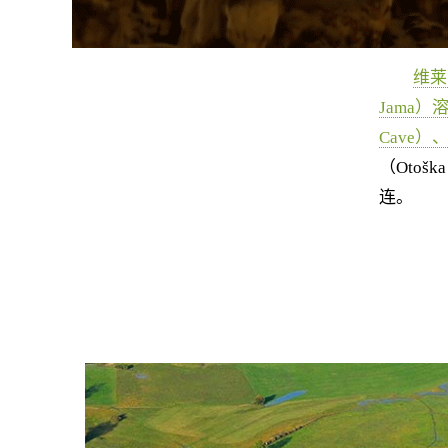
维莱尼
Jama）
Cave）、
（Otošk
连。