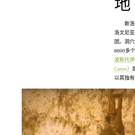
地
斯洛文
洛文尼亚
团。洞穴
8000
波斯托伊那溶
Caves）
以其独有