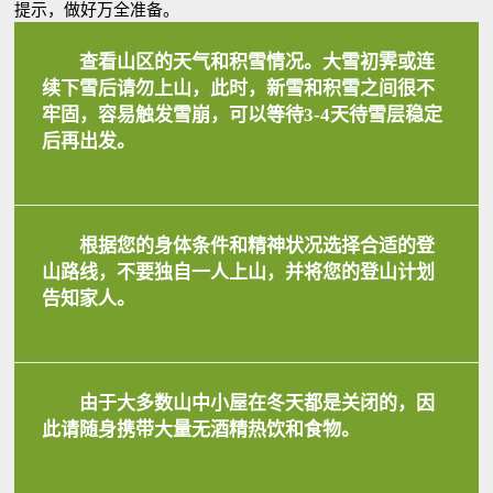
提示，做好万全准备。
查看山区的
天气和积雪情况
。大雪初霁或连
续下雪后请勿上山，此时，新雪和积雪之间很不
牢固，容易触发雪崩，可以等待3-4天
待雪层稳定
后再出发
。
根据您的
身体条件和精神状况
选择合适的登
山路线，不要独自一人上山，并
将您的登山计划
告知家人
。
由于大多数山中小屋在冬天都是关闭的，因
此
请随身携带大量无酒精热饮和食物
。