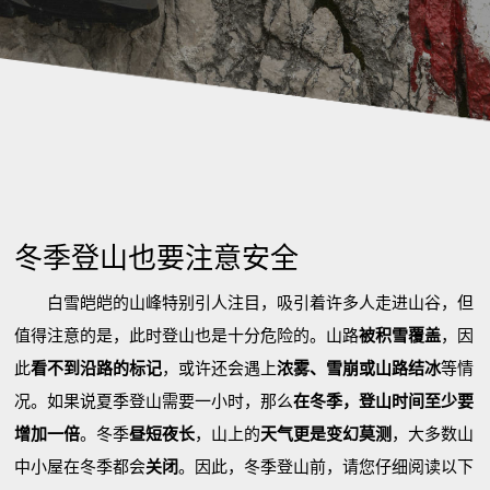
冬季登山也要注意安全
白雪皑皑的山峰特别引人注目，吸引着许多人走进山谷，但
值得注意的是，此时登山也是十分危险的。山路
被积雪覆盖
，因
此
看不到沿路的标记
，或许还会遇上
浓雾、雪崩或山路结冰
等情
况。如果说夏季登山需要一小时，那么
在冬季，登山时间至少要
增加一倍
。冬季
昼短夜长
，山上的
天气更是变幻莫测
，大多数山
中小屋在冬季都会
关闭
。因此，冬季登山前，请您仔细阅读以下