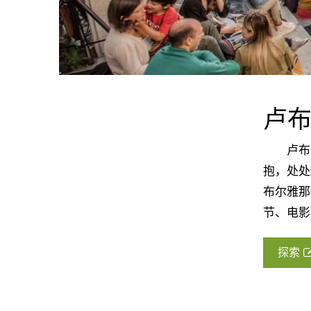
卢
卢布尔
抱，处处
布尔雅那
节、电影
探索