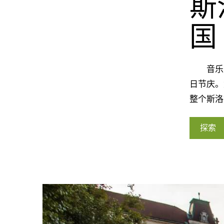
斯
国
音乐节
日节庆。
整个斯洛
探索