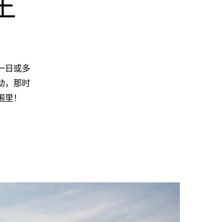
王
一日或多
动，那时
围里！