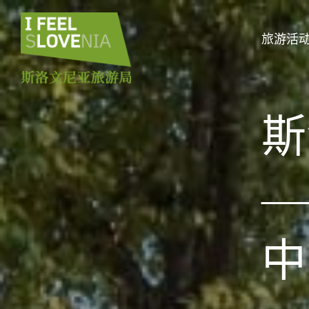
旅游活
斯
—
中