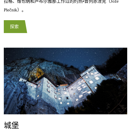
拉格、维也纳和卢布尔雅那工作过的约热•普列赤涅克（Jože
Plečnik）。
探索
城堡