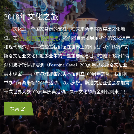
2018年文化之旅
文化是一个国家身份的支柱。在未来两年内将突出文化地
位。在
2018欧洲文化遗产年
，我们将自豪地展示我们的文化遗产
和现代创造力——这些是我们留在世界上的印记。我们还将举办
斯洛文尼亚文化和旅游业中的一些重要纪念日。在地下喀斯特奇
观和波斯托伊那溶洞（Postojna Cave）200周年以及斯洛文尼亚
美术瑰宝——卢布尔雅那国家美术馆创立100周年之际，我们将
举办有导游带领的观光活动，以示庆祝。斯洛文尼亚也会参加第
一次世界大战100周年庆典活动。属于文化的黄金时代到来了！
探索