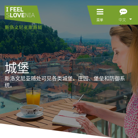
中文
菜单
城堡
斯洛文尼亚随处可见各类城堡、庄园、堡垒和防御系
统。