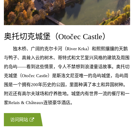
奥托切克城堡（Otočec Castle）
独木桥、广阔的克尔卡河（River Krka）和熙熙攘攘的天鹅
与鸭子、高耸入云的树木、哥特式和文艺复兴风格的建筑及周围
的岛屿——看到这些情景，令人不禁想到浪漫童话故事。奥托切
克城堡（Otočec Castle）是斯洛文尼亚唯一的岛屿城堡，岛屿周
围是一个拥有200年历史的公园，里面种满了本土和异国树种。
附近还有高尔夫球场和疗养胜地。城堡内有世界一流的餐厅和一
家Relais & Châteaux连锁豪华酒店。
访问网站