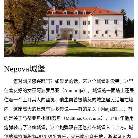
Negova城堡
您对幽灵感兴趣吗？如果是的话，来这个城堡准没错。这里
住着友好的女巫阿波罗尼亚（Apolonija），城堡的一面墙上还居
住着一个土耳其人的幽灵，他生前曾被愤怒的城堡居民活埋在墙
内。这座高大的建筑有很多传说——有的是关于Matjaž国王，有
的是关于马蒂亚斯•科菲努斯（Matthias Corvinus），1487年他用
炮弹袭击了这座城堡，这个炮弹现在还悬挂在城堡入口上方。城
堡的建筑面积为4839.35平方米，现已向公众开放，游客可入内