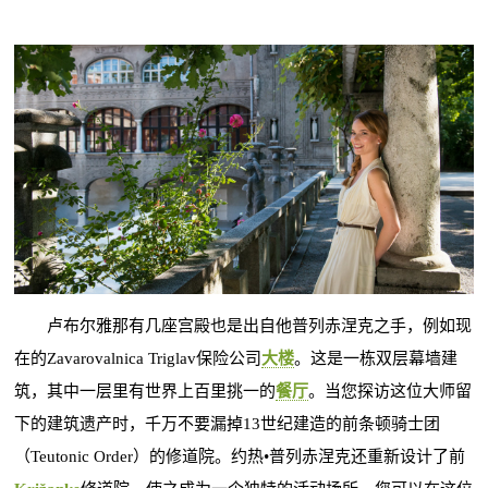
卢布尔雅那有几座宫殿也是出自他普列赤涅克之手，例如现
在的Zavarovalnica Triglav保险公司
大楼
。这是一栋双层幕墙建
筑，其中一层里有世界上百里挑一的
餐厅
。当您探访这位大师留
下的建筑遗产时，千万不要漏掉13世纪建造的前条顿骑士团
（Teutonic Order）的修道院。约热•普列赤涅克还重新设计了前