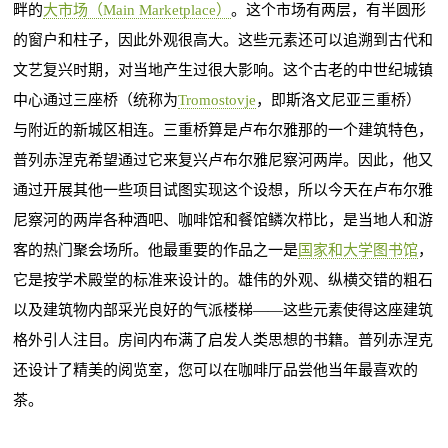
畔的
大市场（Main Marketplace）
。这个市场有两层，有半圆形
的窗户和柱子，因此外观很高大。这些元素还可以追溯到古代和
文艺复兴时期，对当地产生过很大影响。这个古老的中世纪城镇
中心通过三座桥（统称为
Tromostovje
，即斯洛文尼亚三重桥）
与附近的新城区相连。三重桥算是卢布尔雅那的一个建筑特色，
普列赤涅克希望通过它来复兴卢布尔雅尼察河两岸。因此，他又
通过开展其他一些项目试图实现这个设想，所以今天在卢布尔雅
尼察河的两岸各种酒吧、咖啡馆和餐馆鳞次栉比，是当地人和游
客的热门聚会场所。他最重要的作品之一是
国家和大学图书馆
，
它是按学术殿堂的标准来设计的。雄伟的外观、纵横交错的粗石
以及建筑物内部采光良好的气派楼梯——这些元素使得这座建筑
格外引人注目。房间内布满了启发人类思想的书籍。普列赤涅克
还设计了精美的阅览室，您可以在咖啡厅品尝他当年最喜欢的
茶。