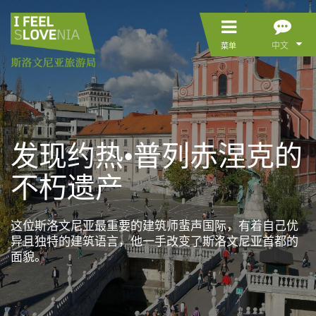
中文
菜单
发现约热•普列赤涅克的
不朽遗产
这位斯洛文尼亚最重要的建筑师蜚声国际，有着自己优
异且独特的建筑语言，他一手改变了斯洛文尼亚首都的
面貌。