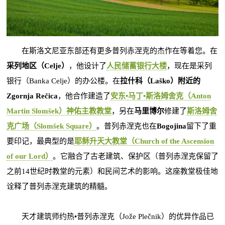
在斯洛文尼亚东部还有更多普列赤涅克的杰作在等着您。在
采列地区（Celje）
，他设计了
人民储蓄银行大楼
，现在是采列
银行（Banka Celje）的办公楼。在
拉什科（Laško）附近的
Zgornja Rečica
，他合作建造了
安东•马丁•斯洛姆舍克（Anton
Martin Slomšek）神佑主教教堂
，另在
马里博尔
修建了
斯洛姆舍
克广场（Slomšek Square）
。普列赤涅克也在
Bogojina
留下了重
要印记，最典型的是
耶稣升天大教堂（Church of the Ascension
of our Lord）
。它融合了古老建筑、保护区（普列赤涅克保留了
之前14世纪时教堂的元素）和民间艺术的影响。这座教堂极佳地
诠释了普列赤涅克建筑的精髓。
天才建筑师约热•普列赤涅克（Jože Plečnik）的优异作品已