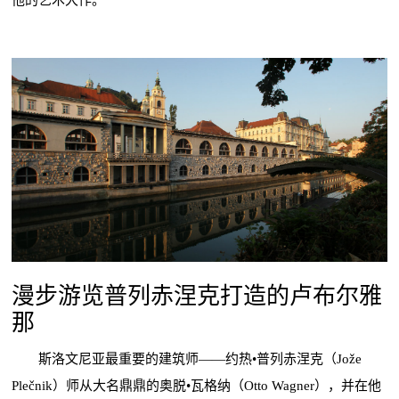
他的艺术大作。
漫步游览普列赤涅克打造的卢布尔雅
那
斯洛文尼亚最重要的建筑师——约热•普列赤涅克（Jože
Plečnik）师从大名鼎鼎的奥脱•瓦格纳（Otto Wagner），并在他