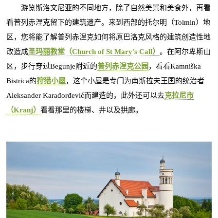
游览斯洛文尼亚的不同地方，除了自然美景和美食外，再看
看普列赤涅克留下的建筑遗产。来到西部的托尔明（Tolmin）地
区，您将能了解普列赤涅克如何将原巴洛克风格的建筑创造性地
改造成
圣玛丽教堂（Church of St Mary's Call）
。在阿尔卑斯山
区，步行穿过Begunje附近的
普列赤涅克公园
，看看Kamniška
Bistrica的
狩猎小屋
，这个小屋是专门为南斯拉夫王国的统治者
Aleksander Karađorđević而建造的，此外还可以去
克拉尼市
（Kranj）
看看那里的楼梯、井以及拱廊。