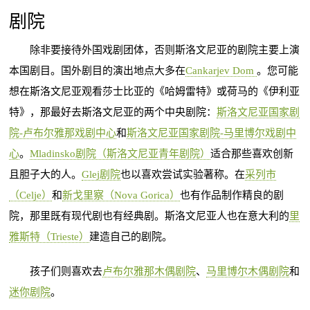
剧院
除非要接待外国戏剧团体，否则斯洛文尼亚的剧院主要上演
本国剧目。国外剧目的演出地点大多在
Cankarjev Dom
。您可能
想在斯洛文尼亚观看莎士比亚的《哈姆雷特》或荷马的《伊利亚
特》，那最好去斯洛文尼亚的两个中央剧院：
斯洛文尼亚国家剧
院-卢布尔雅那戏剧中心
和
斯洛文尼亚国家剧院-马里博尔戏剧中
心
。
Mladinsko剧院（斯洛文尼亚青年剧院）
适合那些喜欢创新
且胆子大的人。
Glej剧院
也以喜欢尝试实验著称。在
采列市
（Celje）
和
新戈里察（Nova Gorica）
也有作品制作精良的剧
院，那里既有现代剧也有经典剧。斯洛文尼亚人也在意大利的
里
雅斯特（Trieste）
建造自己的剧院。
孩子们则喜欢去
卢布尔雅那木偶剧院
、
马里博尔木偶剧院
和
迷你剧院
。