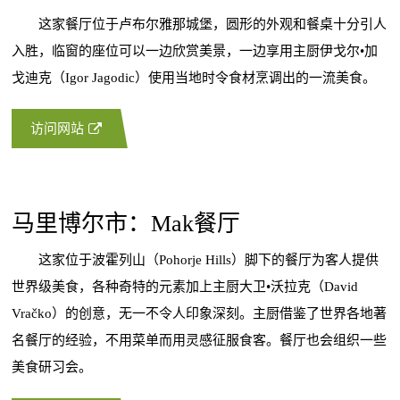
这家餐厅位于卢布尔雅那城堡，圆形的外观和餐桌十分引人
入胜，临窗的座位可以一边欣赏美景，一边享用主厨伊戈尔•加
戈迪克（Igor Jagodic）使用当地时令食材烹调出的一流美食。
访问网站
马里博尔市：Mak餐厅
这家位于波霍列山（Pohorje Hills）脚下的餐厅为客人提供
世界级美食，各种奇特的元素加上主厨大卫•沃拉克（David
Vračko）的创意，无一不令人印象深刻。主厨借鉴了世界各地著
名餐厅的经验，不用菜单而用灵感征服食客。餐厅也会组织一些
美食研习会。