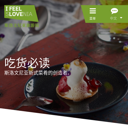
中文
菜单
吃货必读
斯洛文尼亚新式菜肴的创造者。