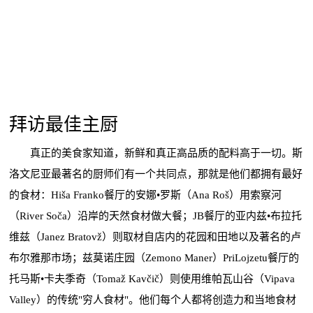
拜访最佳主厨
真正的美食家知道，新鲜和真正高品质的配料高于一切。斯
洛文尼亚最著名的厨师们有一个共同点，那就是他们都拥有最好
的食材：Hiša Franko餐厅的安娜•罗斯（Ana Roš）用索察河
（River Soča）沿岸的天然食材做大餐；JB餐厅的亚内兹•布拉托
维兹（Janez Bratovž）则取材自店内的花园和田地以及著名的卢
布尔雅那市场；兹莫诺庄园（Zemono Maner）PriLojzetu餐厅的
托马斯•卡夫季奇（Tomaž Kavčič）则使用维帕瓦山谷（Vipava
Valley）的传统"穷人食材"。他们每个人都将创造力和当地食材