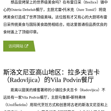
想品尝烤架上的世界级美食吗？在布雷日采（Brežice）镇中
心的Osteria Debeluh餐厅，主厨尤雷•托米克（Jure Tomič）将烧
烤美食打造成了世界顶级美味。这位既有才又有心的大厨将布雷
日采传统美食与国际美食趋势相结合，给这里普通但品质优良的
食材盖上了顶级印章。
访问网站
斯洛文尼亚高山地区：拉多夫吉卡
（Radovljica）的Vila Podvin餐厅
距离以甜美的蜂蜜著称的小镇拉多夫吉卡（Radovljica）不
远处有一家Vila Podvin餐厅，主厨乌鲁斯•斯特弗林
（UrošŠtefelin）用现代烹饪方式和创意将古老的斯洛文尼亚和上