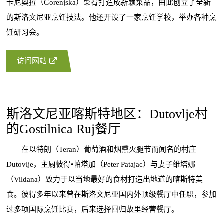
卡尼奥拉（Gorenjska）菜肴打造成新颖菜品，由此创立了全新
的斯洛文尼亚烹饪技法。他还开设了一家烹饪学校，举办各种烹
饪研习会。
访问网站
斯洛文尼亚喀斯特地区：Dutovlje村
的Gostilnica Ruj餐厅
在以特朗（Teran）葡萄酒和烟熏火腿节而闻名的村庄
Dutovlje，主厨彼得•帕塔加（Peter Patajac）与妻子维塔娜
（Vildana）致力于以当地最好的食材打造出地道的喀斯特美
食。彼得多年以来曾在斯洛文尼亚国内外顶级餐厅中任职，参加
过多项国际烹饪比赛，后来选择回归故里经营餐厅。