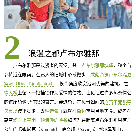
浪漫之都卢布尔雅那
卢布尔雅那是浪漫者的天堂。登上
卢布尔雅那城堡
，整个首
都将近在眼前。在迷人的旧城中心散散步，
乘船游览卢布尔雅尼
察河（River Ljubljanica）
，换个角度欣赏沿河优美的建筑。在
情人桥
上留下一把挂锁作为爱情的信物，让见证过许多热恋情侣
的这座桥也记住您的誓言。穿过桥，在风景如画的
卢布尔雅那中
央市场
停下脚步。去
精选餐厅
或就在
街边
享用当地美食。或者在
高空
缆车上享用一顿浪漫的晚餐
如何？在距离卢布尔雅那只有几
公里的卡姆尼克（Kamnik）-萨文加（Savinja）阿尔卑斯山，