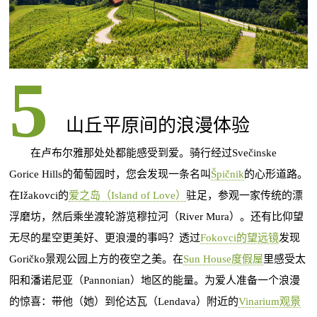
山丘平原间的浪漫体验
在卢布尔雅那处处都能感受到爱。骑行经过Svečinske
Gorice Hills的葡萄园时，您会发现一条名叫
Špičnik
的心形道路。
在Ižakovci的
爱之岛（Island of Love）
驻足，参观一家传统的漂
浮磨坊，然后乘坐渡轮游览穆拉河（River Mura）。还有比仰望
无尽的星空更美好、更浪漫的事吗？透过
Fokovci的望远镜
发现
Goričko景观公园上方的夜空之美。在
Sun House度假屋
里感受太
阳和潘诺尼亚（Pannonian）地区的能量。为爱人准备一个浪漫
的惊喜：带他（她）到伦达瓦（Lendava）附近的
Vinarium观景