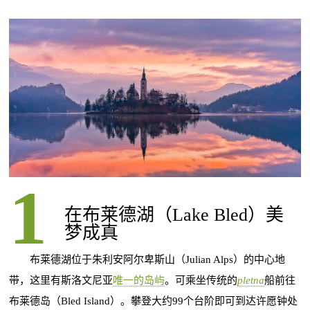
在布莱德湖（Lake Bled）美
梦成真
布莱德湖位于朱利安阿尔卑斯山（Julian Alps）的中心地
带，这里有斯洛文尼亚
唯一的岛屿
。可乘坐传统的
pletna
船前往
布莱德岛（Bled Island）。攀登大约99个台阶即可到达许愿钟处