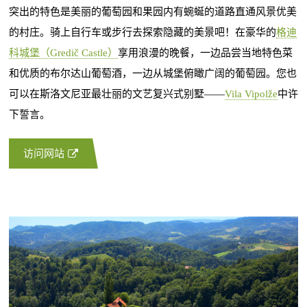
突出的特色是美丽的葡萄园和果园内有蜿蜒的道路直通风景优美
的村庄。骑上自行车或步行去探索隐藏的美景吧！在豪华的
格迪
科城堡（Gredič Castle）
享用浪漫的晚餐，一边品尝当地特色菜
和优质的布尔达山葡萄酒，一边从城堡俯瞰广阔的葡萄园。您也
可以在斯洛文尼亚最壮丽的文艺复兴式别墅——
Vila Vipolže
中许
下誓言。
访问网站