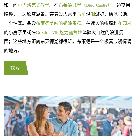
和一间
小巴洛克式教堂
。在
布莱德城堡（Bled Castle）
一边享用
晚餐，一边欣赏湖景。带着爱人乘坐
马车
沿
湖
游览，给他（她）
一个惊喜。品尝
布莱德美味的奶油蛋糕
。在迷人的帐篷和
花园村
的小房子里或在
Gozdne Vile魅力露营地
体验大自然的浪漫氛
围；这些地方距离布莱德湖都很近。布莱德是一个极富浪漫情调
的地方。
探索