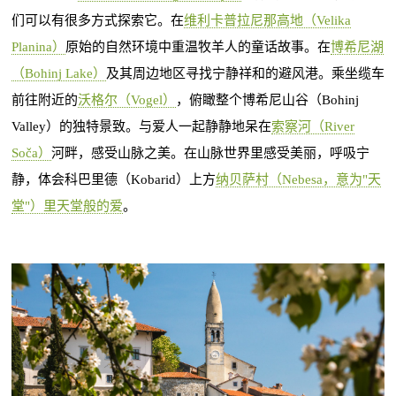
们可以有很多方式探索它。在
维利卡普拉尼那高地（Velika
Planina）
原始的自然环境中重温牧羊人的童话故事。在
博希尼湖
（Bohinj Lake）
及其周边地区寻找宁静祥和的避风港。乘坐缆车
前往附近的
沃格尔（Vogel）
，俯瞰整个博希尼山谷（Bohinj
Valley）的独特景致。与爱人一起静静地呆在
索察河（River
Soča）
河畔，感受山脉之美。在山脉世界里感受美丽，呼吸宁
静，体会科巴里德（Kobarid）上方
纳贝萨村（Nebesa，意为"天
堂"）里天堂般的爱
。