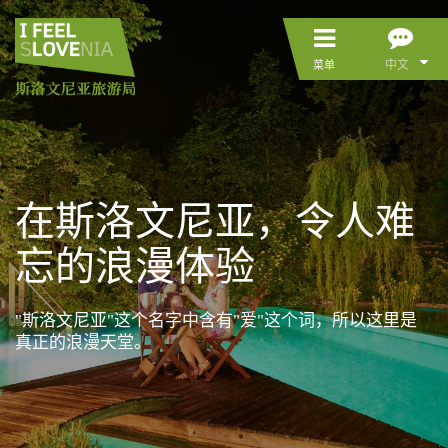
中文
菜单
在斯洛文尼亚，令人难
忘的浪漫体验
"斯洛文尼亚"这个名字中含有"爱"这个词，所以这里是
真正的浪漫天堂。