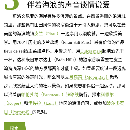
伴着海浪的声音谈情说爱
斯洛文尼亚的海岸有许多浪漫的景点。在风景秀丽的沿海城
镇里，那些具有田园风情的狭窄街道十分引人遐思。您可以在最
美丽的海滨城镇
皮兰（Piran）
一边享用浪漫晚餐，一边欣赏美
景。用700年历史的皮兰盐场（Piran Salt Pans）最有价值的产品
fleur de sel给主菜加点料。用餐之前，用
Dulcis mare
起泡酒先干
一杯。这种来自布尔达山（Brda Hills）的独家香槟需要在皮兰
湾海底深18米的地方发酵两年才能上桌。如果想要度过一段远离
城市喧嚣的难忘时光，那么可以去
月亮湾（Moon Bay）
散散
步，欣赏蔚蓝大海的壮丽景色。如果您想和伴侣一起运动，那可
以沿着前
帕伦扎纳（Parenzana）铁路线
骑行。探索
科佩尔
（Koper）
和
伊佐拉（Izola）
地区的浪漫角落，或参加
波尔多罗
日（Portorož）
的派对。
探索