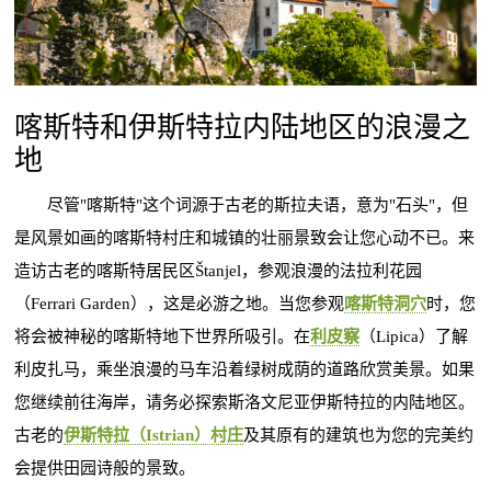
喀斯特和伊斯特拉内陆地区的浪漫之
地
尽管"喀斯特"这个词源于古老的斯拉夫语，意为"石头"，但
是风景如画的喀斯特村庄和城镇的壮丽景致会让您心动不已。来
造访古老的喀斯特居民区Štanjel，参观浪漫的法拉利花园
（Ferrari Garden），这是必游之地。当您参观
喀斯特洞穴
时，您
将会被神秘的喀斯特地下世界所吸引。在
利皮察
（Lipica）了解
利皮扎马，乘坐浪漫的马车沿着绿树成荫的道路欣赏美景。如果
您继续前往海岸，请务必探索斯洛文尼亚伊斯特拉的内陆地区。
古老的
伊斯特拉（Istrian）村庄
及其原有的建筑也为您的完美约
会提供田园诗般的景致。