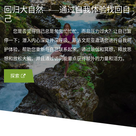
回归大自然——通过自我体验找回自
己
您是否觉得自己总是匆匆忙忙忙，而且压力过大？让自己暂
停一下；潜入内心深处并深呼吸。斯洛文尼亚邀请您进行自我呵
护体验，帮助您重新与自己联系起来。通过瑜伽和冥想，释放思
想和放松大脑，并且通过访问能量点获得额外的力量和活力。
探索