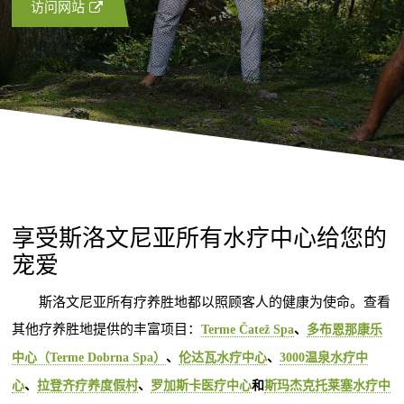
访问网站
享受斯洛文尼亚所有水疗中心给您的
宠爱
斯洛文尼亚所有疗养胜地都以照顾客人的健康为使命。查看
其他疗养胜地提供的丰富项目：
Terme Čatež Spa
、
多布恩那康乐
中心（Terme Dobrna Spa）
、
伦达瓦水疗中心
、
3000温泉水疗中
心
、
拉登齐疗养度假村
、
罗加斯卡医疗中心
和
斯玛杰克托莱塞水疗中